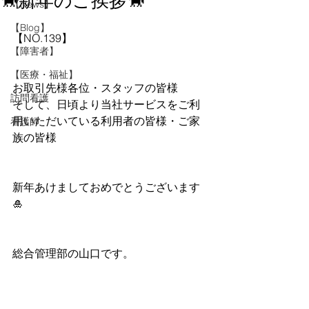
🐎新年のご挨拶🐎
【News】
【Blog】
【NO.139】
【障害者】
【医療・福祉】
お取引先様各位・スタッフの皆様
訪問看護
そして、日頃より当社サービスをご利
用いただいている利用者の皆様・ご家
看護師
族の皆様
新年あけましておめでとうございます
🎍
総合管理部の山口です。