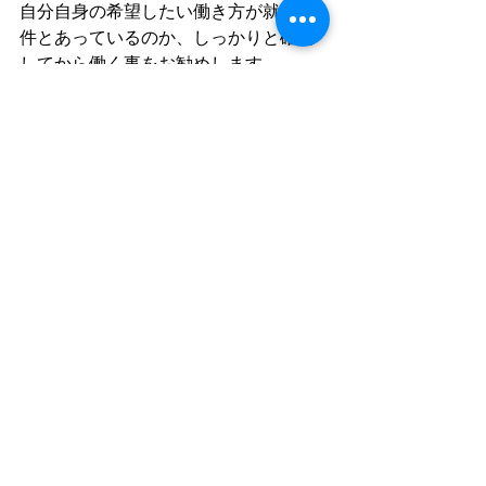
自分自身の希望したい働き方が就業条
件とあっているのか、しっかりと確認
してから働く事をお勧めします。
看護師・介護士の方でサ高住の転職を
お考えの際
は、お気軽にレオフランマ
までご相談ください☆
レオフランマ株式会社
メディカル事業部
TEL：06-4392-7643
 https://www.leoflamma.com/ 
メールでのお問い合わせはこちら‼
【医療・福祉】
【Blog】