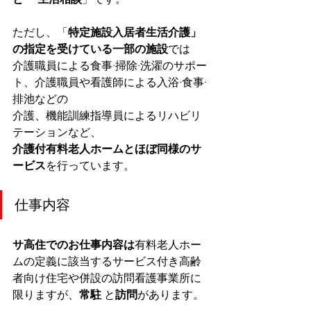
ただし、「
特定施設入居者生活介護」
の指定を受けている一部の施設
では
介護職員による食事·掃除·洗濯のサポー
ト、介護職員や看護師による入浴·食事·
排池などの
介護、機能訓練指導員によるリハビリ
テーションなど、
介護付有料老人ホームとほぼ同様のサ
ービス
を行っています。
仕事内容
サ高住でのお仕事内容は
有料老人ホー
ムの定義に該当するサービス付き高齢
者向け住宅や併設の訪問看護事業所に
限りますが、
常駐
 と
訪問
があります。