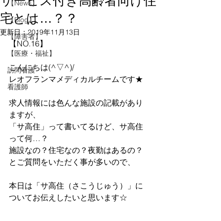
サービス付き高齢者向け住
【News】
宅とは…？？
【Blog】
更新日：
2019年11月13日
【障害者】
【NO.16】
【医療・福祉】
こんにちは(^▽^)/
訪問看護
レオフランマメディカルチームです★
看護師
求人情報には色んな施設の記載があり
ますが、
「サ高住」って書いてるけど、サ高住
って何…？
施設なの？住宅なの？夜勤はあるの？
とご質問をいただく事が多いので、
本日は「サ高住（さこうじゅう）」に
ついてお伝えしたいと思います☆