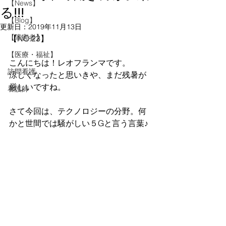
【News】
る!!!
【Blog】
更新日：
2019年11月13日
【障害者】
【NO.23】
【医療・福祉】
こんにちは！レオフランマです。
訪問看護
涼しくなったと思いきや、まだ残暑が
厳しいですね。
看護師
さて今回は、テクノロジーの分野。何
かと世間では騒がしい５Gと言う言葉♪