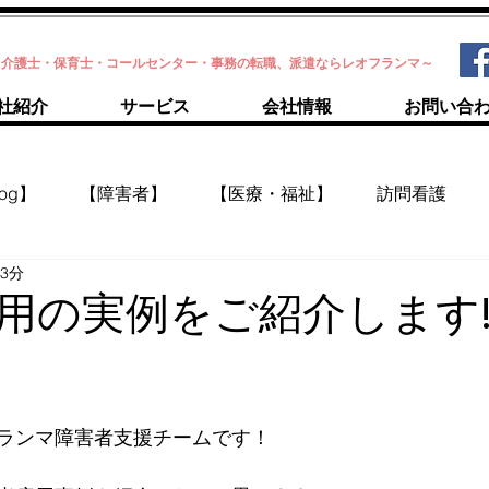
・介護士・保育士・コールセンター・事務の転職、派遣ならレオフランマ～
社紹介
サービス
会社情報
お問い合
og】
【障害者】
【医療・福祉】
訪問看護
 3分
用の実例をご紹介します!!
ランマ障害者支援チームです！ 