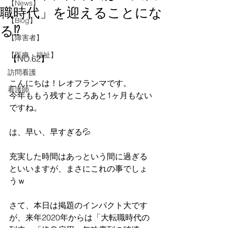
【News】
職時代」を迎えることにな
【Blog】
る⁉
【障害者】
【医療・福祉】
【NO.62】
訪問看護
こんにちは！レオフランマです。
看護師
今年ももう残すところあと1ヶ月もない
ですね。
は、早い、早すぎる💦
充実した時間はあっという間に過ぎる
といいますが、まさにこれの事でしょ
うｗ
さて、本日は掲題のインパクト大です
が、来年2020年からは「大転職時代の